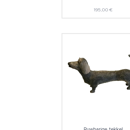
195,00
€
Ruwharige tekkel