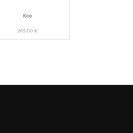
Koe
265,00
€