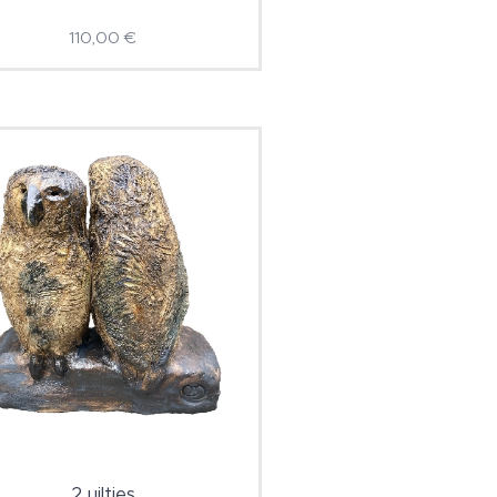
110,00
€
2 uiltjes