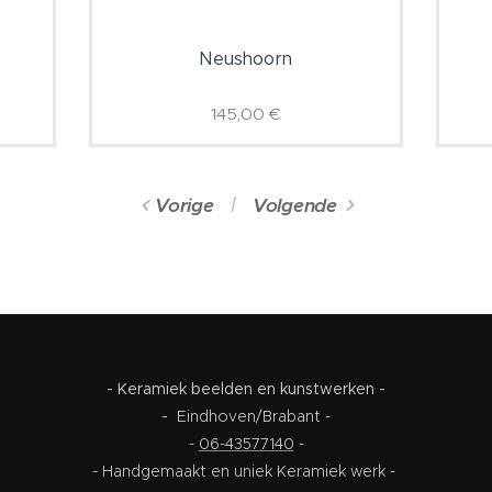
Neushoorn
145,00
€
Vorige
Volgende
- Keramiek beelden en kunstwerken -
-
Eindhoven/Brabant -
-
06-43577140
-
- Handgemaakt en uniek Keramiek werk -