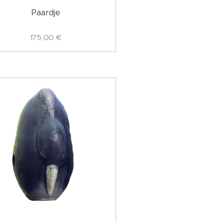
Paardje
175,00
€