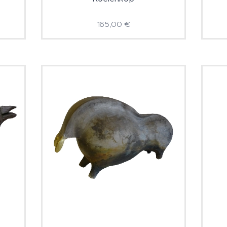
165,00
€