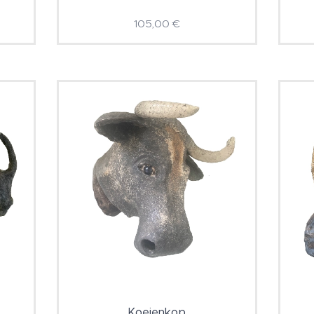
105,00
€
Koeienkop