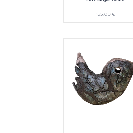
165,00
€