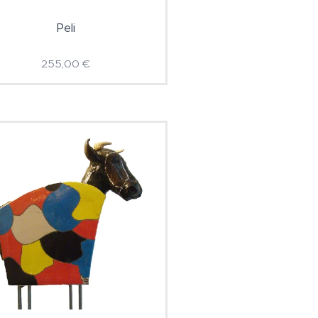
Peli
255,00
€