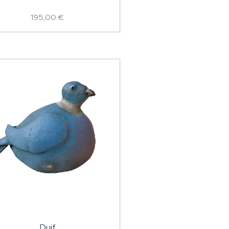
195,00
€
Duif