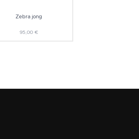
Zebra jong
95,00
€