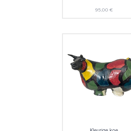
95,00
€
Kleurige koe