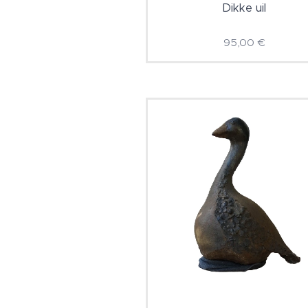
Dikke uil
95,00
€