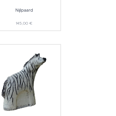
Nijlpaard
145,00
€