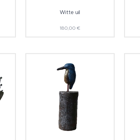
Witte uil
180,00
€