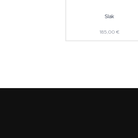
Slak
185,00
€