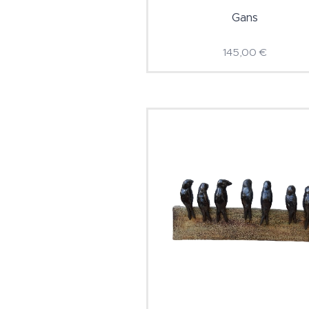
Gans
145,00
€