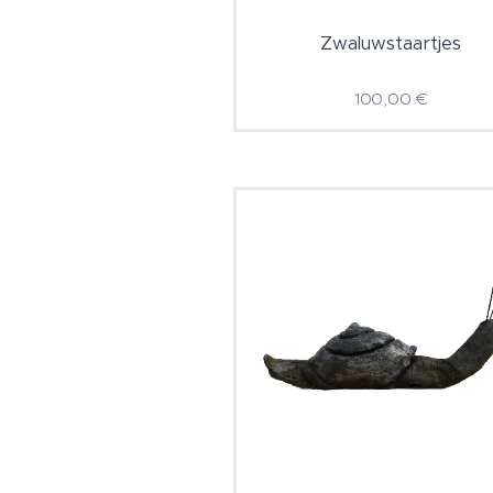
Zwaluwstaartjes
100,00
€