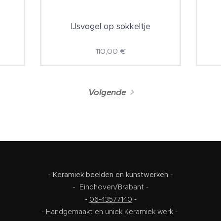
IJsvogel op sokkeltje
110,00
€
Volgende
- Keramiek beelden en kunstwerken -
-
Eindhoven/Brabant -
-
06-43577140
-
- Handgemaakt en uniek Keramiek werk -