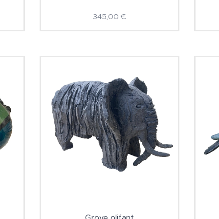
345,00
€
Grove olifant