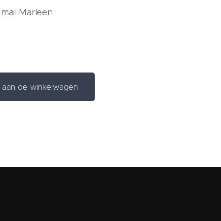
f
mail
Marleen
aan de winkelwagen