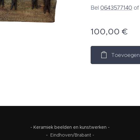
Bel
0643577140
o
100,00
€
Toevoegen 
- Keramiek beelden en kunstwerken -
-
Eindhoven/Brabant -