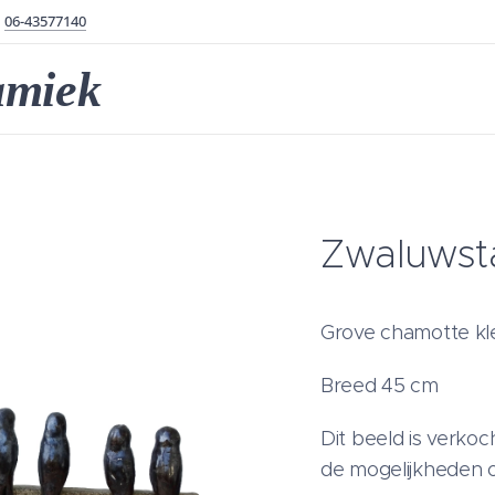
06-43577140
amiek
Zwaluwsta
Grove chamotte kle
Breed 45 cm
Dit beeld is verko
de mogelijkheden of