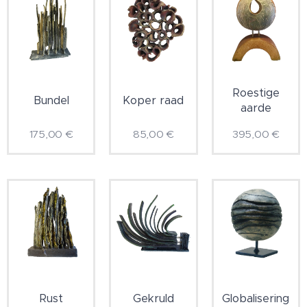
Roestige
Bundel
Koper raad
aarde
175,00
€
85,00
€
395,00
€
Rust
Gekruld
Globalisering