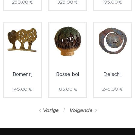
250,00
€
325,00
€
195,00
€
Bomenrij
Bosse bol
De schil
145,00
€
185,00
€
245,00
€
Vorige
Volgende