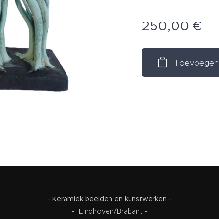
250,00
€
Toevoegen 
- Keramiek beelden en kunstwerken -
-
Eindhoven/Brabant -