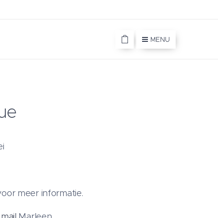
MENU
lue
i
oor meer informatie.
f
mail
Marleen