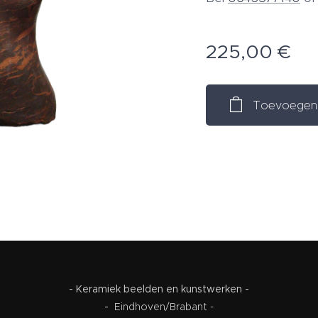
225,00
€
Toevoegen 
- Keramiek beelden en kunstwerken -
-
Eindhoven/Brabant -