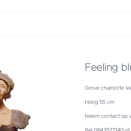
Feeling b
Grove chamotte kle
Hoog 55 cm
Neem contact op v
Bel
0643577140
o