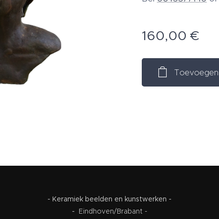
160,00
€
Toevoegen 
- Keramiek beelden en kunstwerken -
-
Eindhoven/Brabant -