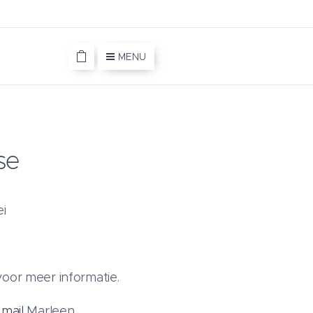
MENU
se
ei
oor meer informatie.
f
mail
Marleen