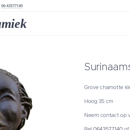
06-43577140
amiek
Surinaam
Grove chamotte kl
Hoog 35 cm
Neem contact op v
Bel
0643577140
o