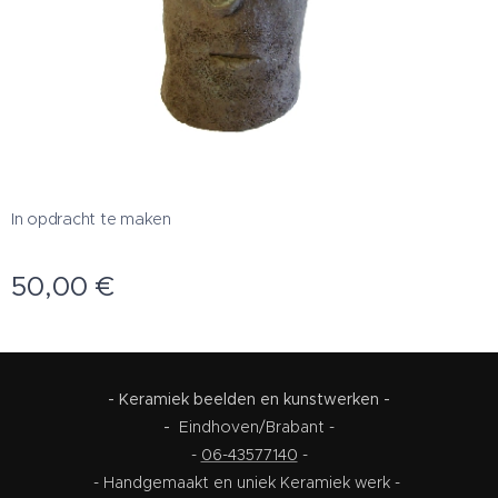
In opdracht te maken
50,00
€
- Keramiek beelden en kunstwerken -
-
Eindhoven/Brabant -
-
06-43577140
-
- Handgemaakt en uniek Keramiek werk -