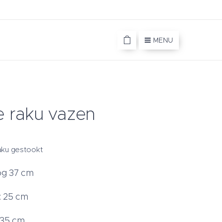
MENU
e raku vazen
raku gestookt
og 37 cm
: 25 cm
 35 cm