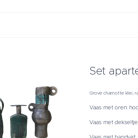
Set apart
Grove chamotte klei, 
Vaas met oren: ho
Vaas met dekseltje
Vaas met handvat: