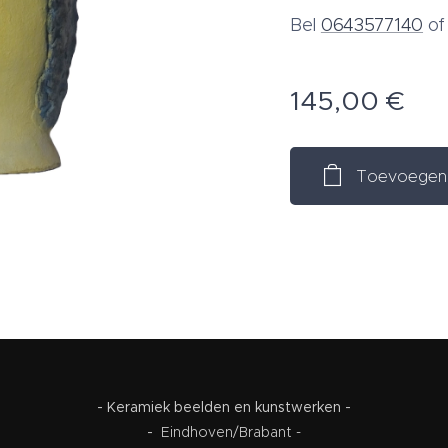
Bel
0643577140
o
145,00
€
Toevoegen 
- Keramiek beelden en kunstwerken -
-
Eindhoven/Brabant -