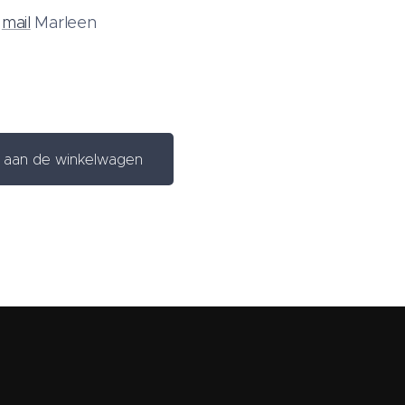
f
mail
Marleen
aan de winkelwagen