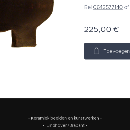
Bel
0643577140
o
225,00
€
Toevoegen 
- Keramiek beelden en kunstwerken -
-
Eindhoven/Brabant -