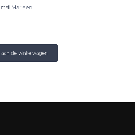
f
mail
Marleen
aan de winkelwagen