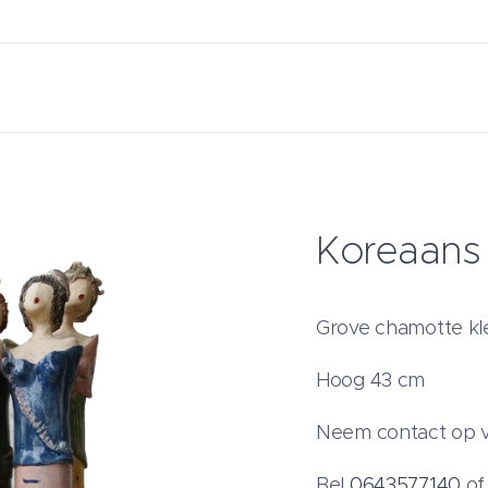
Koreaans 
Grove chamotte kl
Hoog 43 cm
Neem contact op v
Bel
0643577140
o