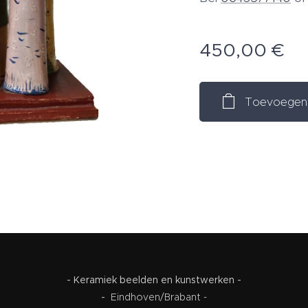
450,00
€
Toevoegen 
- Keramiek beelden en kunstwerken -
-
Eindhoven/Brabant -