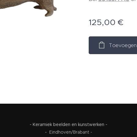
125,00
€
Toevoegen 
- Keramiek beelden en kunstwerken -
-
Eindhoven/Brabant -