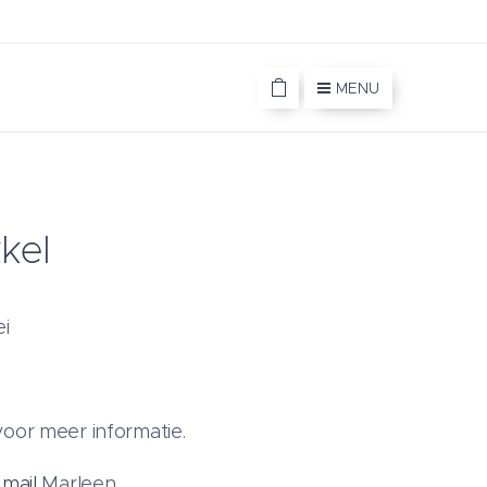
MENU
kel
i
oor meer informatie.
f
mail
Marleen