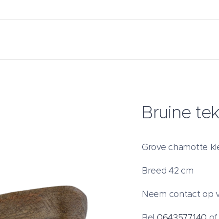
Bruine tek
Grove chamotte kle
Breed 42 cm
Neem contact op v
Bel
0643577140
o